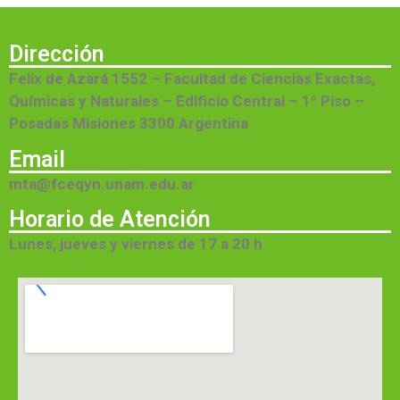
Dirección
Felix de Azará 1552 – Facultad de Ciencias Exactas,
Químicas y Naturales – Edificio Central – 1º Piso –
Posadas Misiones 3300 Argentina
Email
mta@fceqyn.unam.edu.ar
Horario de Atención
Lunes, jueves y viernes de 17 a 20 h
.