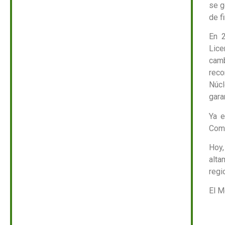
se g
de f
En 2
Lice
cam
reco
Núcl
gara
Ya e
Comp
Hoy,
alta
regi
El M