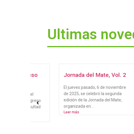
Ultimas nov
greso
Jornada del Mate, Vol. 2
Cur
Apl
El jueves pasado, 6 de noviembre
Com
de 2025, se celebró la segunda
ió el
edición de la Jornada del Mate,
l Ingreso
La Ma
organizada en...
 Facultad
Infor
Leer más
Tecn
(UNa
profe
Leer 