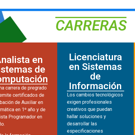
CARRERAS
Licenciatura
nalista en
en Sistemas
istemas de
de
omputación
Información
na carrera de pregrado
Los cambios tecnológicos
emite certificados de
exigen profesionales
bación de Auxiliar en
creativos que puedan
rmática en 1º año y de
hallar soluciones y
ista Programador en
desarrollar las
ño.
especificaciones