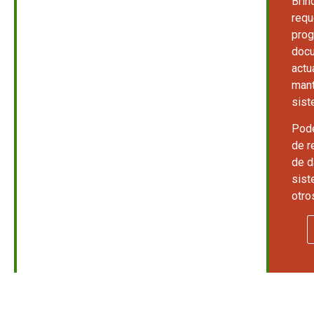
Brin
requ
prog
docu
actu
mant
sist
Podé
de r
de d
sist
otro