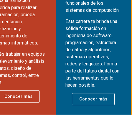
da la formación
funcionales de los
erida para realizar
sistemas de computación.
ramación, prueba,
Esta carrera te brinda una
mentación,
sólida formación en
alización y
ingeniería de software,
enimiento de
programación, estructura
emas informáticos.
de datos y algoritmos,
s trabajar en equipos
sistemas operativos,
elevamiento y análisis
redes y lenguajes. Formá
atos, diseño de
parte del futuro digital con
emas, control, entre
las herramientas que lo
s.
hacen posible.
Conocer más
Conocer más