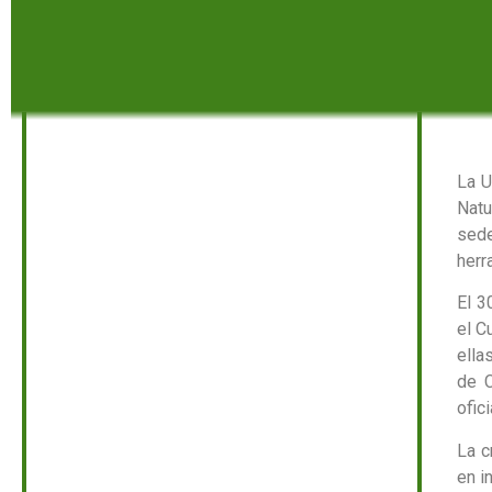
La U
Natu
sede
herr
El 3
el C
ella
de C
ofic
La c
en i