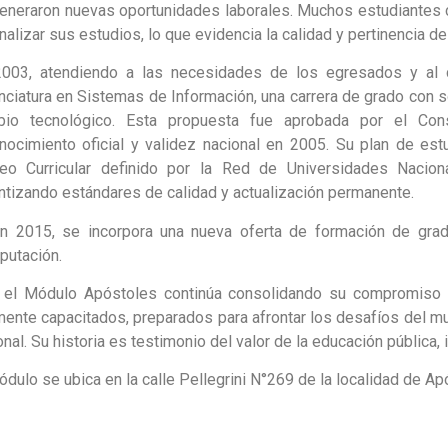
eneraron nuevas oportunidades laborales. Muchos estudiantes c
inalizar sus estudios, lo que evidencia la calidad y pertinencia de
003, atendiendo a las necesidades de los egresados y al c
nciatura en Sistemas de Información, una carrera de grado con sól
bio tecnológico. Esta propuesta fue aprobada por el Co
nocimiento oficial y validez nacional en 2005. Su plan de est
eo Curricular definido por la Red de Universidades Nacion
ntizando estándares de calidad y actualización permanente.
n 2015, se incorpora una nueva oferta de formación de grado
utación.
 el Módulo Apóstoles continúa consolidando su compromiso 
mente capacitados, preparados para afrontar los desafíos del mund
onal. Su historia es testimonio del valor de la educación pública, 
ódulo se ubica en la calle Pellegrini N°269 de la localidad de Ap