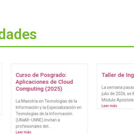
edades
so de Posgrado:
Taller de Ingles
icaciones de Cloud
La semana pasada, el martes 
puting (2025)
julio de 2026, se llevó a cabo en
Módulo Apóstoles de la...
estría en Tecnologías de la
Leer más
mación y la Especialización en
ologías de la Información
M–UNNE) invitan a
sionales del...
más