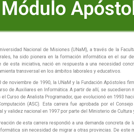
Módulo Apósto
niversidad Nacional de Misiones (UNaM), a través de la Facult
rales, ha sido pionera en la formación informática en el sur de
 de esta iniciativa, nació en respuesta a una necesidad concr
amienta transversal en los ámbitos laborales y educativos.
0 de noviembre de 1990, la UNaM y la Fundación Apóstoles fir
urso de Auxiliares en Informática. A partir de allí, se sucediero
s el Curso de Analista Programador, que evolucionó en 1993 haci
omputación (ASC). Esta carrera fue aprobada por el Consejo 
ial y validez nacional en 1997 por parte del Ministerio de Cultura
reación de esta carrera respondió a una demanda concreta de la
nformática sin necesidad de migrar a otras provincias. De este mo