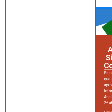
A
S
C
Es u
que 
apro
Info
Anal
2º a