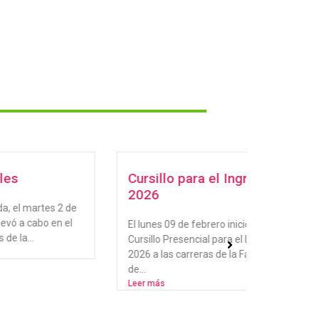
Cursillo para el Ingreso
Jornada
2026
2 de
El jueves 
 el
de 2025, s
El lunes 09 de febrero inició el
edición de
Cursillo Presencial para el Ingreso
organizada
2026 a las carreras de la Facultad
Leer más
de...
Leer más