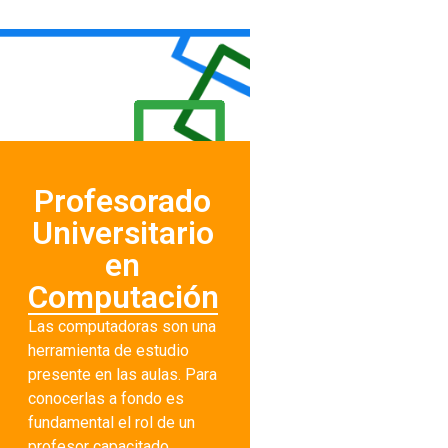
Profesorado
Universitario
en
Computación
Las computadoras son una
herramienta de estudio
presente en las aulas. Para
conocerlas a fondo es
fundamental el rol de un
profesor capacitado.